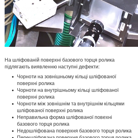
На шліфованій поверхні базового торця ролика
підлягають виявленню наступні дефекти:
Чорноти на зовнішньому кільці шліфованої
поверхні ролика
Чорноти на внутрішньому кільці шліфованої
поверхні ролика
Чорноти між зовнішнім та внутрішнім кільцями
шліфованої поверхні ролика
Неправильна форма шліфованої повехні
базового торця ролика
Недошліфована поверхня базового торця ролика
Перешліфована поверхня базового торця ролика