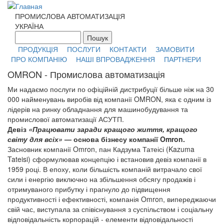
Перейти к основному содержанию
ПРОМИСЛОВА АВТОМАТИЗАЦІЯ
УКРАЇНА
Пошук
Форма поиска
ПРОДУКЦІЯ
ПОСЛУГИ
КОНТАКТИ
ЗАМОВИТИ
ПРО КОМПАНІЮ
НАШІ ВПРОВАДЖЕННЯ
ПАРТНЕРИ
OMRON - Промислова автоматизація
Ми надаємо послуги по офіційній дистрибуції більше ніж на 30
000 найменувань виробів від компанії OMRON, яка є одним із
лідерів на ринку обладнання для машинобудування та
промислової автоматизації АСУТП.
Девіз
«Працювати заради кращого життя, кращого
світу для всіх»
— основа бізнесу компанії Omron.
Засновник компанії Omron, пан Кадзума Татеісі (Kazuma
Tateisi) сформулював концепцію і встановив девіз компанії в
1959 році. В епоху, коли більшість компаній витрачало свої
сили і енергію виключно на збільшення обсягу продажів і
отримуваного прибутку і прагнуло до підвищення
продуктивності і ефективності, компанія Omron, випереджаючи
свій час, виступала за співіснування з суспільством і соціальну
відповідальність корпорацій - елементи відповідальності