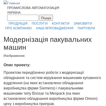
Перейти к основному содержанию
ПРОМИСЛОВА АВТОМАТИЗАЦІЯ
УКРАЇНА
Пошук
Форма поиска
ПРОДУКЦІЯ
ПОСЛУГИ
КОНТАКТИ
ЗАМОВИТИ
ПРО КОМПАНІЮ
НАШІ ВПРОВАДЖЕННЯ
ПАРТНЕРИ
Модернізація пакувальних
машин
Изображение:
Опис проекту:
Проектом передбачено роботи з модернізації
обладнання та систем керування машинами купажного
відділення (на яких встановлено обладнання
виробництва фірми Siemens) і пакувальними
машинами типу Bossar та Mespack (на яких
встановлено обладнання виробництва фірми Omron)
цеху з виробництва приправ.