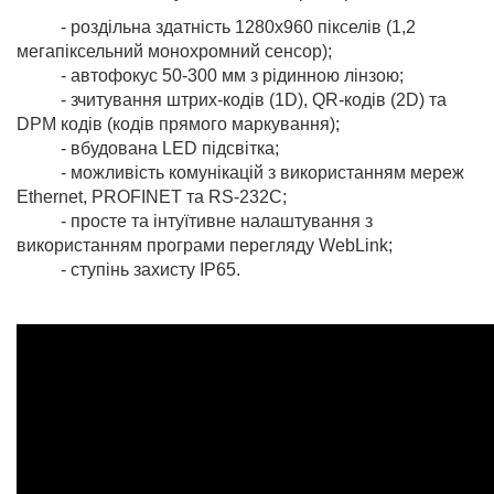
- роздільна здатність 1280х960 пікселів (1,2
мегапіксельний монохромний сенсор);
- автофокус 50-300 мм з рідинною лінзою;
- зчитування штрих-кодів (1D), QR-кодів (2D) та
DPM кодів (кодів прямого маркування);
- вбудована LED підсвітка;
- можливість комунікацій з використанням мереж
Ethernet, PROFINET та RS-232C;
- просте та інтуїтивне налаштування з
використанням програми перегляду WebLink;
- ступінь захисту IP65.