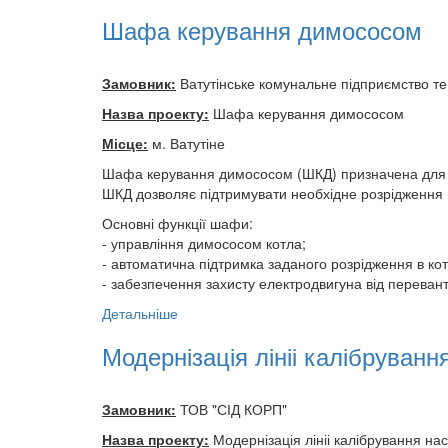
Шафа керування димососом
Замовник:
Ватутінське комунальне підприємство т
Назва проекту:
Шафа керування димососом
Місце:
м. Ватутіне
Шафа керування димососом (ШКД) призначена для з
ШКД дозволяє підтримувати необхідне розрідження в т
Основні функції шафи:
- управління димососом котла;
- автоматична підтримка заданого розрідження в кот
- забезпечення захисту електродвигуна від переван
Детальніше
Модернізація лініі калібруванн
Замовник:
ТОВ "СІД КОРП"
Назва проекту:
Модернізація лініі калібрування нас