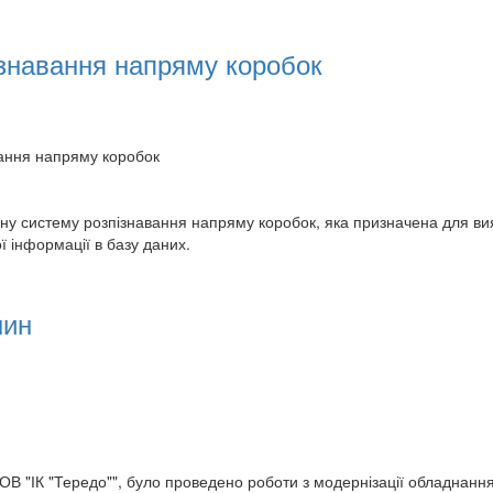
знавання напряму коробок
ання напряму коробок
ну систему розпізнавання напряму коробок, яка призначена для ви
 інформації в базу даних.
шин
В "ІК "Тередо"", було проведено роботи з модернізації обладнан