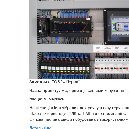
Замовник:
ТОВ "Фіберіка"
Назва проекту:
Модернізація системи керування п
Місце:
м. Черкаси
Наші спеціалісти зібрали електричну шафу керування
Шафа використовує ПЛК та HMI-панель компанії Om
Силова частина шафи побудована з використанням
Детальніше