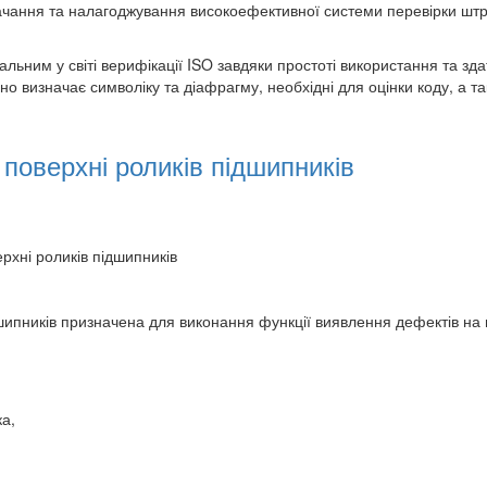
ачання та налагоджування високоефективної системи перевірки штр
ьним у світі верифікації ISO завдяки простоті використання та здатн
о визначає символіку та діафрагму, необхідні для оцінки коду, а та
поверхні роликів підшипників
рхні роликів підшипників
шипників призначена для виконання функції виявлення дефектів на 
а,