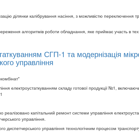
изацію ділянки калібрування насіння, з можливістю переключення т
береження алгоритмів роботи обладнання, яке приймає участь в тех
таткуванням СГП-1 та модернізація мік
кого управління
 комбінат"
іння електроустаткуванням складу готової продукції №1, включаю
-1
но реалізовано капітальний ремонт системи управління електроус
черського управління.
о диспетчерського управління технологічним процесом транспортув