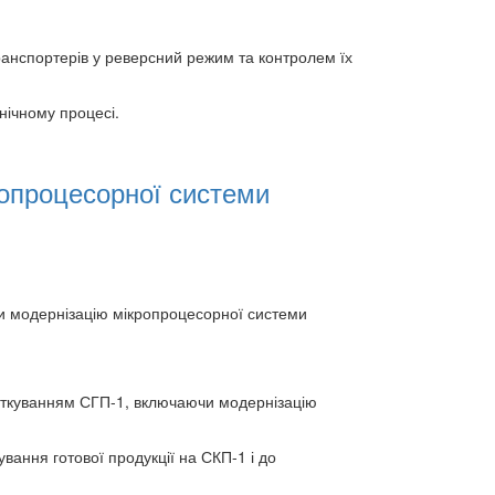
ранспортерів у реверсний режим та контролем їх
нічному процесі.
ропроцесорної системи
чи модернізацію мікропроцесорної системи
таткуванням СГП-1, включаючи модернізацію
ання готової продукції на СКП-1 і до