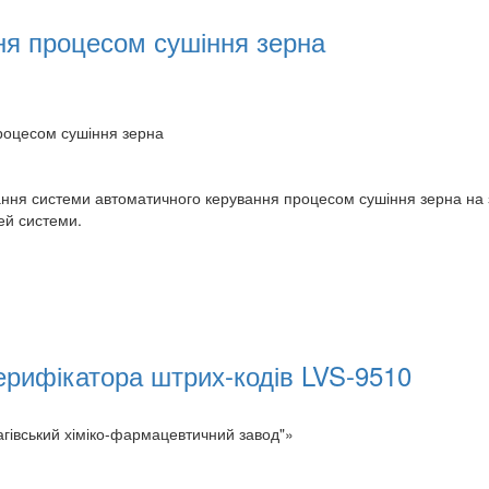
ня процесом сушіння зерна
роцесом сушіння зерна
ання системи автоматичного керування процесом сушіння зерна на 
ей системи.
ерифікатора штрих-кодів LVS-9510
івський хіміко-фармацевтичний завод"»