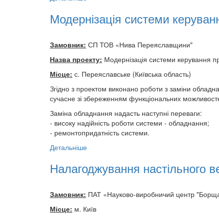
Модернізація системи керуван
Замовник:
СП ТОВ «Нива Переяславщини"
Назва проекту:
Модернізація системи керування п
Місце:
с. Переяславське (Київська область)
Згідно з проектом виконано роботи з заміни обладн
сучасне зі збереженням функціональних можливост
Заміна обладнання надасть наступні переваги:
- високу надійність роботи системи - обладнання;
- ремонтопридатність системи.
Детальніше
Налагоджування настільного в
Замовник:
ПАТ «Науково-виробничий центр "Борщаг
Місце:
м. Київ