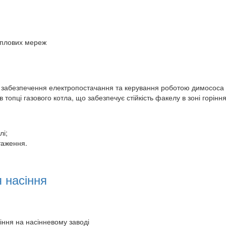
еплових мереж
абезпечення електропостачання та керування роботою димососа к
опці газового котла, що забезпечує стійкість факелу в зоні горіння
лі;
таження.
я насіння
іння на насінневому заводі