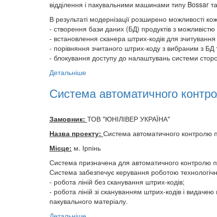
відділення і пакувальними машинами типу Bossar т
В результаті модернізації розширено можливості ко
- створення бази даних (БД) продуктів з можливістю
- встановлення сканера штрих-кодів для зчитування
- порівняння зчитаного штрих-коду з вибраним з БД 
- блокування доступу до налаштувань системи стор
Детальніше
Система автоматичного контро
Замовник:
ТОВ "ЮНІЛІВЕР УКРАЇНА"
Назва проекту:
Система автоматичного контролю п
Місце:
м. Ірпінь
Система призначена для автоматичного контролю па
Система забезпечує керування роботою технологічн
- робота ліній без сканування штрих-кодів;
- робота ліній зі скануванням штрих-кодів і видаче
пакувального матеріалу.
Детальніше