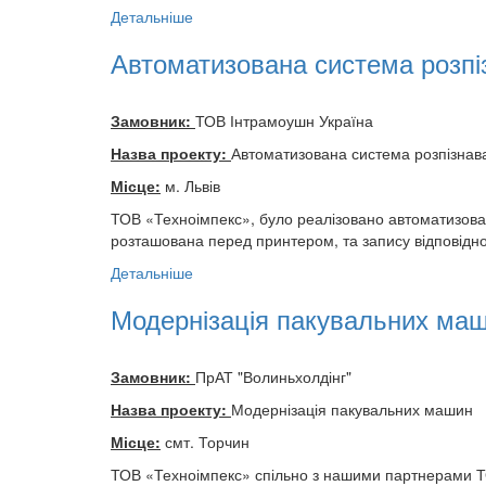
Детальніше
Автоматизована система розпі
Замовник:
ТОВ Інтрамоушн Україна
Назва проекту:
Автоматизована система розпізнав
Місце:
м. Львів
ТОВ «Техноімпекс», було реалізовано автоматизова
розташована перед принтером, та запису відповідної
Детальніше
Модернізація пакувальних ма
Замовник:
ПрАТ "Волиньхолдінг"
Назва проекту:
Модернізація пакувальних машин
Місце:
смт. Торчин
ТОВ «Техноімпекс» спільно з нашими партнерами ТО