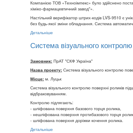
Компанією ТОВ «Техноімпекс» було здійснено пост
хіміко-фармацевтичний завод"».
Настільний верифікатор штрих-кодів LVS-9510 є унікал
без будь-якої зміни обладнання. Система автоматичн
Детальніше
Система візуального контролю 
Замовник:
ПрАТ "СКФ Україна"
Назва проекту:
Система візуального контролю пове
Місце:
м. Луцьк
Система візуального контролю поверхні роликів під
відбраковуванням.
Контролю підлягають:
- шліфована поверхня базового торця ролика,
- нешліфована поверхня протибазового торця ролик
- шліфована поверхня доріжки кочення ролика.
Детальніше