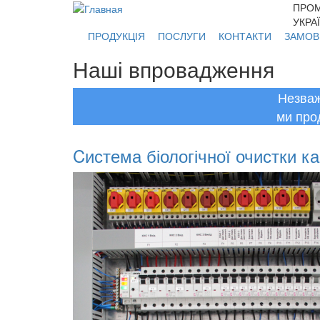
Перейти к основному содержанию
ПРОМ
УКРА
ПРОДУКЦІЯ
ПОСЛУГИ
КОНТАКТИ
ЗАМОВ
Наші впровадження
Незваж
ми про
Cистема біологічної очистки ка