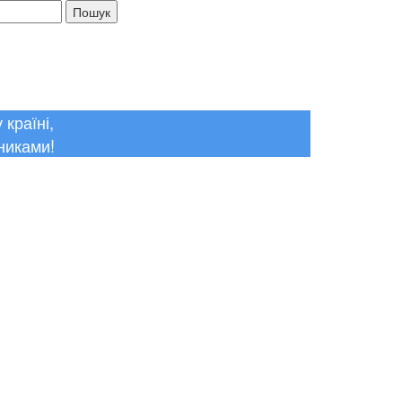
ма поиска
країні,
никами!