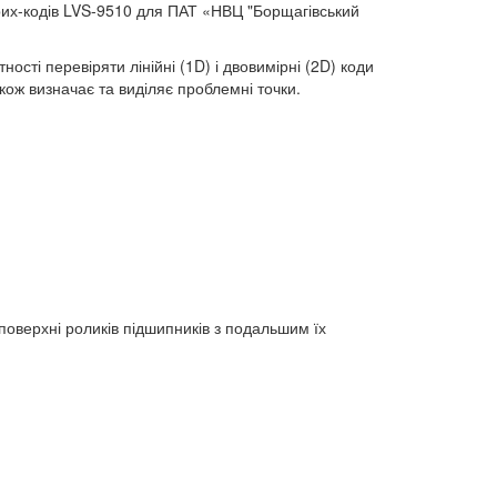
их-кодів LVS-9510 для ПАТ «НВЦ "Борщагівський
ості перевіряти лінійні (1D) і двовимірні (2D) коди
кож визначає та виділяє проблемні точки.
поверхні роликів підшипників з подальшим їх