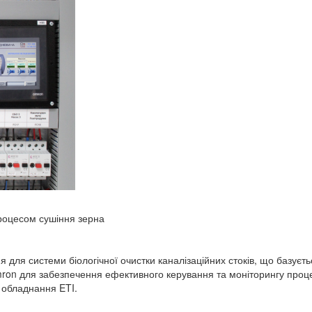
роцесом сушіння зерна
 для системи біологічної очистки каналізаційних стоків, що базуєт
ron для забезпечення ефективного керування та моніторингу проц
 обладнання ETI.