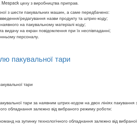
а Mespack цеху з виробництва приправ.
жної з шести пакувальних машин, а саме передбачено:
 введення/редагування назви продукту та штрих-коду;
 наявного на пакувальному матеріалі коду;
та видачу на екран повідомлення при їх неспівпаданні;
онньому персоналу.
лю пакувальної тари
акувальної тари
кувальної тари за наявним штрих-кодом на двох лініях пакування з
ого обладнання залежно від вибраного режиму роботи:
ю команд на зупинку технологічного обладнання залежно від вибрано