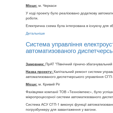
Місце:
м. Черкаси
У ході проекту було реалізовано додаткову автомат
роботи.
Електрична схема була інтегрована в існуючу для з
Детальніше
Система управління електроус
автоматизованого диспетчерсь
Замовник:
ПрАТ "Північний гірничо-збагачувальний
Назва проекту:
Капітальний ремонт системи управл
автоматизованого диспетчерського управління СГП
Місце:
м. Кривий Ріг
Фахівцями компанії ТОВ «Техноімпекс», було успіш
мікропроцесорної системи автоматизованого диспет
Система АСУ СГП-1 виконує функції автоматизованог
погрузбункеру для завантаження у вагони.