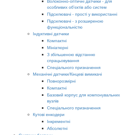
Волоконно-оптичні датчики - для
особливих об'єктів або систем
Підсилювачі - прості у використанні
Підсилювачі - з розширеною
функціональністю
Індуктивні датчики
Компактні
Мініатюрні
З збільшеною відстанню
спрацьовування
Спеціального призначення
Механічні датчики/Кінцеві вимикачі
Повнорозмірні
Компактні
Базовий корпус для компонувальних
вузлів
Спеціального призначення
Кутові енкодери
Інкрементні
Абсолютні
Системи безпеки