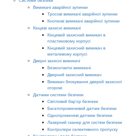
Вимикачі аварійної зупинки
Тросові вимикачі аварійної зупинки
Кнопкові вимикачі аварійної зупинки
Кінцеві захисні вимикачі
Кінцевий захисний вимикач в
пластиковому корпусі
Кінцевий захисний вимикач в
металевому корпусі
Дверні захисні вимикачі
Безконтактні вимикачі
Дверний захисний вимикач
Вимикач блокування дверей захисної
огорожі
Датчики системи безпеки
Світловий бар'єр безпеки
Багатопроменевий датчик безпеки
Однопроменеві датчики безпеки
Лазерний сканер для систем безпеки
Контролери селективного пропуску
Контролери і реле безпеки