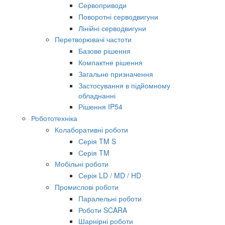
Сервоприводи
Поворотні серводвигуни
Лінійні серводвигуни
Перетворювачі частоти
Базове рішення
Компактне рішення
Загальне призначення
Застосування в підйомному
обладнанні
Рішення IP54
Робототехніка
Колаборативні роботи
Серія TM S
Серія TM
Мобільні роботи
Серія LD / MD / HD
Промислові роботи
Паралельні роботи
Роботи SCARA
Шарнірні роботи