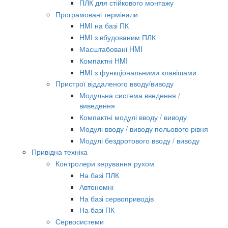
ПЛК для стійкового монтажу
Програмовані термінали
HMI на базі ПК
HMI з вбудованим ПЛК
Масштабовані HMI
Компактні HMI
HMI з функціональними клавішами
Пристрої віддаленого вводу/виводу
Модульна система введення /
виведення
Компактні модулі вводу / виводу
Модулі вводу / виводу польового рівня
Модулі бездротового вводу / виводу
Привідна техніка
Контролери керування рухом
На базі ПЛК
Автономні
На базі сервоприводів
На базі ПК
Сервосистеми