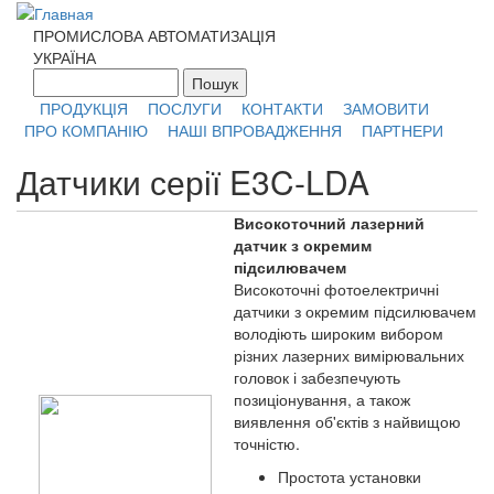
Перейти к основному содержанию
ПРОМИСЛОВА АВТОМАТИЗАЦІЯ
УКРАЇНА
Пошук
Форма поиска
ПРОДУКЦІЯ
ПОСЛУГИ
КОНТАКТИ
ЗАМОВИТИ
ПРО КОМПАНІЮ
НАШІ ВПРОВАДЖЕННЯ
ПАРТНЕРИ
Датчики серії E3C-LDA
Високоточний лазерний
датчик з окремим
підсилювачем
Високоточні фотоелектричні
датчики з окремим підсилювачем
володіють широким вибором
різних лазерних вимірювальних
головок і забезпечують
позиціонування, а також
виявлення об'єктів з найвищою
точністю.
Простота установки