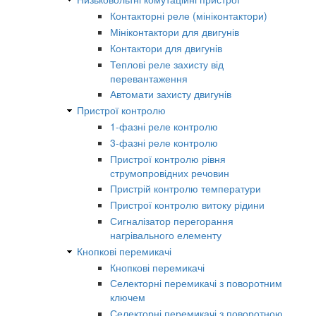
Контакторні реле (мініконтактори)
Мініконтактори для двигунів
Контактори для двигунів
Теплові реле захисту від
перевантаження
Автомати захисту двигунів
Пристрої контролю
1-фазні реле контролю
3-фазні реле контролю
Пристрої контролю рівня
струмопровідних речовин
Пристрій контролю температури
Пристрої контролю витоку рідини
Сигналізатор перегорання
нагрівального елементу
Кнопкові перемикачі
Кнопкові перемикачі
Селекторні перемикачі з поворотним
ключем
Селекторні перемикачі з поворотною