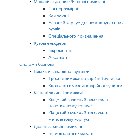
Механічні датчики/Кінцеві вимикачі
Повнорозмірні
Компактні
Базовий корпус для компонувальних
вузлів
Спеціального призначення
Кутові енкодери
Інкрементні
Абсолютні
Системи безпеки
Вимикачі аварійної зупинки
Тросові вимикачі аварійної зупинки
Кнопкові вимикачі аварійної зупинки
Кінцеві захисні вимикачі
Кінцевий захисний вимикач в
пластиковому корпусі
Кінцевий захисний вимикач в
металевому корпусі
Дверні захисні вимикачі
Безконтактні вимикачі