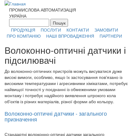
Перейти к основному содержанию
ПРОМИСЛОВА АВТОМАТИЗАЦІЯ
УКРАЇНА
Пошук
Форма поиска
ПРОДУКЦІЯ
ПОСЛУГИ
КОНТАКТИ
ЗАМОВИТИ
ПРО КОМПАНІЮ
НАШІ ВПРОВАДЖЕННЯ
ПАРТНЕРИ
Волоконно-оптичні датчики і
підсилювачі
До волоконно-оптичних пристроїв можуть висуватися дуже
високі вимоги, особливо, якщо їх застосування пов'язано із
високими температурами і агресивними хімікатами, потребує
найвищої точності у поєднанні із обмеженими умовами
монтажу і потребує надійного виявлення штрокого кола
об'єктів із різних матеріалів, різної форми або кольору.
Волоконно-оптичні датчики - загального
призначення
Стандартні волоконно-оптичні датчики загального