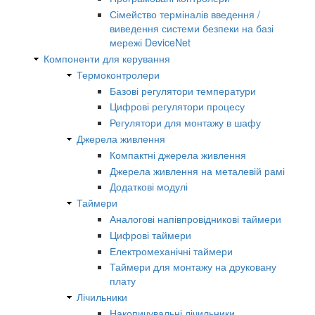
Сімейство терміналів введення /
виведення системи безпеки на базі
мережі DeviceNet
Компоненти для керування
Термоконтролери
Базові регулятори температури
Цифрові регулятори процесу
Регулятори для монтажу в шафу
Джерела живлення
Компактні джерела живлення
Джерела живлення на металевій рамі
Додаткові модулі
Таймери
Аналогові напівпровідникові таймери
Цифрові таймери
Електромеханічні таймери
Таймери для монтажу на друковану
плату
Лічильники
Накопичувальні лічильники