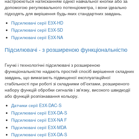
настроюються натисканням однієї навчальної кнопки або за
допомогою регулювального потенціометра, і вони ідеально
підходять для вирішення будь-яких стандартних завдань.
Підсилювачі серії E3X-HD
Підсилювачі серії E3X-SD
Підсилювачі серії E3X-NA
Підсилювачі - з розширеною функціональністю
Гнучкі і технологічні підсилювачі з розширеною
функціональністю надають простий спосіб вирішення складних
завдань, що вимагають підвищеної експлуатаційної
стабільності при роботі зі складними об'єктами, розширеного
набору функцій обробки сигналів і зв'язку, високого швидкодії
або функцій розпізнавання кольору.
Датчики серії E3X-DAC-S
Підсилювачі серії E3X-DA-S
Підсилювачі серії E3X-NA F
Підсилювачі серії E3X-MDA
Підсилювачі серії E3X-DA-S