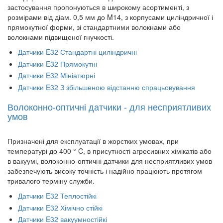
застосування пропонуються в широкому асортименті, з
розмірами від діам. 0,5 мм до M14, з корпусами циліндричної і
прямокутної форми, зі стандартними волокнами або
волокнами підвищеної гнучкості.
Датчики E32 Стандартні циліндричні
Датчики E32 Прямокутні
Датчики E32 Мініатюрні
Датчики E32 З збільшеною відстанню спрацьовування
Волоконно-оптичні датчики - для несприятливих
умов
Призначені для експлуатації в жорстких умовах, при
температурі до 400 ° C, в присутності агресивних хімікатів або
в вакуумі, волоконно-оптичні датчики для несприятливих умов
забезпечують високу точність і надійно працюють протягом
тривалого терміну служби.
Датчики E32 Теплостійкі
Датчики E32 Хімічно стійкі
Датчики E32 вакуумностійкі