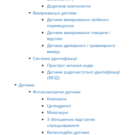
Додаткові компоненти
Вимірювальні датчики
Датчики вимірювання лінійного
переміщення
Датчики вимірювання товщини і
відстані
Датчики двомірного і тривимірного
виміру
Системи ідентифікації
Пристрої читання кодів
Датчики радіочастотної ідентифікації
(RFID)
Датчики
Фотоелектричні датчики
Компактні
Циліндричні
Мініатюрні
З збільшеною відстанню
спрацьовування
Вилкоподібні датчики