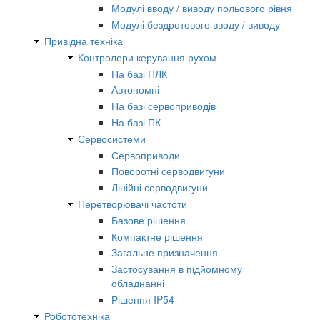
Модулі вводу / виводу польового рівня
Модулі бездротового вводу / виводу
Привідна техніка
Контролери керування рухом
На базі ПЛК
Автономні
На базі сервоприводів
На базі ПК
Сервосистеми
Сервоприводи
Поворотні серводвигуни
Лінійні серводвигуни
Перетворювачі частоти
Базове рішення
Компактне рішення
Загальне призначення
Застосування в підйомному
обладнанні
Рішення IP54
Робототехніка