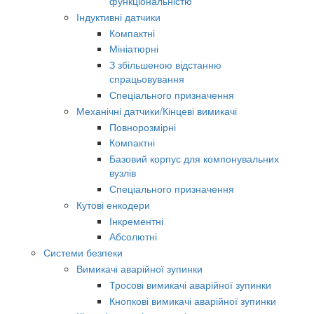
функціональністю
Індуктивні датчики
Компактні
Мініатюрні
З збільшеною відстанню
спрацьовування
Спеціального призначення
Механічні датчики/Кінцеві вимикачі
Повнорозмірні
Компактні
Базовий корпус для компонувальних
вузлів
Спеціального призначення
Кутові енкодери
Інкрементні
Абсолютні
Системи безпеки
Вимикачі аварійної зупинки
Тросові вимикачі аварійної зупинки
Кнопкові вимикачі аварійної зупинки