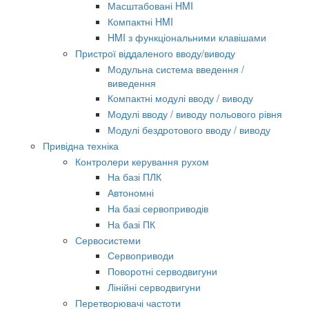
Масштабовані HMI
Компактні HMI
HMI з функціональними клавішами
Пристрої віддаленого вводу/виводу
Модульна система введення /
виведення
Компактні модулі вводу / виводу
Модулі вводу / виводу польового рівня
Модулі бездротового вводу / виводу
Привідна техніка
Контролери керування рухом
На базі ПЛК
Автономні
На базі сервоприводів
На базі ПК
Сервосистеми
Сервоприводи
Поворотні серводвигуни
Лінійні серводвигуни
Перетворювачі частоти