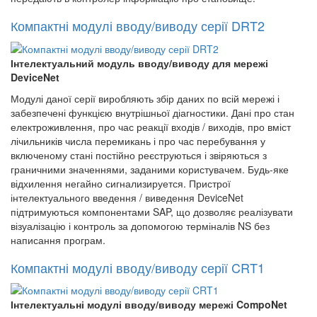
Компактні модулі вводу/виводу серії DRT2
Інтелектуальний модуль вводу/виводу для мережі
DeviceNet
Модулі даної серії виробляють збір даних по всій мережі і
забезпечені функцією внутрішньої діагностики. Дані про стан
електроживлення, про час реакції входів / виходів, про вміст
лічильників числа перемикань і про час перебування у
включеному стані постійно реєструються і звіряються з
граничними значеннями, заданими користувачем. Будь-яке
відхилення негайно сигнализируется. Пристрої
інтелектуального введення / виведення DeviceNet
підтримуються компонентами SAP, що дозволяє реалізувати
візуалізацію і контроль за допомогою терміналів NS без
написання програм.
Компактні модулі вводу/виводу серії CRT1
Інтелектуальні модулі вводу/виводу мережі CompoNet