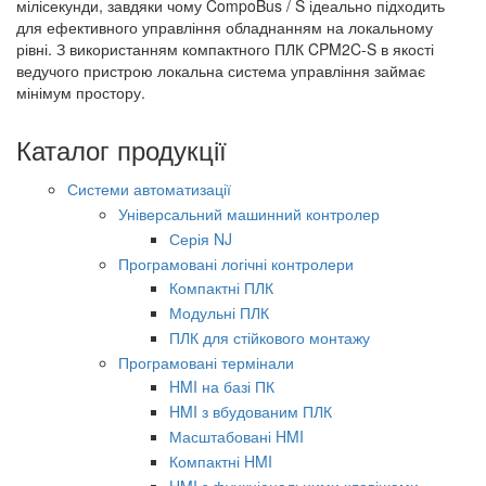
мілісекунди, завдяки чому CompoBus / S ідеально підходить
для ефективного управління обладнанням на локальному
рівні. З використанням компактного ПЛК CPM2C-S в якості
ведучого пристрою локальна система управління займає
мінімум простору.
Каталог продукції
Системи автоматизації
Універсальний машинний контролер
Серія NJ
Програмовані логічні контролери
Компактні ПЛК
Модульні ПЛК
ПЛК для стійкового монтажу
Програмовані термінали
HMI на базі ПК
HMI з вбудованим ПЛК
Масштабовані HMI
Компактні HMI
HMI з функціональними клавішами