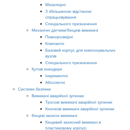
Мініатюрні
З збільшеною відстанню
спрацьовування
Спеціального призначення
Механічні датчики/Кінцеві вимикачі
Повнорозмірні
Компактні
Базовий корпус для компонувальних
вузлів
Спеціального призначення
Кутові енкодери
Інкрементні
Абсолютні
Системи безпеки
Вимикачі аварійної зупинки
Тросові вимикачі аварійної зупинки
Кнопкові вимикачі аварійної зупинки
Кінцеві захисні вимикачі
Кінцевий захисний вимикач в
пластиковому корпусі