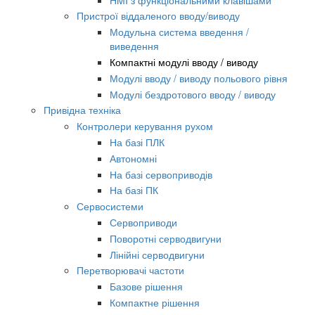
Пристрої віддаленого вводу/виводу
Модульна система введення /
виведення
Компактні модулі вводу / виводу
Модулі вводу / виводу польового рівня
Модулі бездротового вводу / виводу
Привідна техніка
Контролери керування рухом
На базі ПЛК
Автономні
На базі сервоприводів
На базі ПК
Сервосистеми
Сервоприводи
Поворотні серводвигуни
Лінійні серводвигуни
Перетворювачі частоти
Базове рішення
Компактне рішення