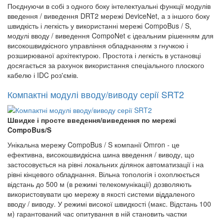
Поєднуючи в собі з одного боку інтелектуальні функції модулів
введення / виведення DRT2 мережі DeviceNet, а з іншого боку
швидкість і легкість у використанні мережі CompoBus / S,
модулі вводу / виведення CompoNet є ідеальним рішенням для
високошвидкісного управління обладнанням з гнучкою і
розширюваної архітектурою. Простота і легкість в установці
досягається за рахунок використання спеціального плоского
кабелю і IDC роз'ємів.
Компактні модулі вводу/виводу серії SRT2
Швидке і просте введення/виведення по мережі
CompoBus/S
Унікальна мережу CompoBus / S компанії Omron - це
ефективна, високошвидкісна шина введення / виводу, що
застосовується на рівні локальних ділянок автоматизації і на
рівні кінцевого обладнання. Вільна топологія і охоплюється
відстань до 500 м (в режимі телекомунікації) дозволяють
використовувати цю мережу в якості системи віддаленого
вводу / виводу. У режимі високої швидкості (макс. Відстань 100
м) гарантований час опитування в ній становить частки