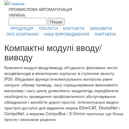
Перейти к основному содержанию
ПРОМИСЛОВА АВТОМАТИЗАЦІЯ
УКРАЇНА
Пошук
Форма поиска
ПРОДУКЦІЯ
ПОСЛУГИ
КОНТАКТИ
ЗАМОВИТИ
ПРО КОМПАНІЮ
НАШІ ВПРОВАДЖЕННЯ
ПАРТНЕРИ
Компактні модулі вводу/
виводу
Компактні модулі вводу/виводу об'єднують фіксоване число
входів/виходів в мініатюрних корпусах зі ступенем захисту
IP20. Вбудовані функції інтелектуального контролю рівня
напруги, обриву проводу, часу спрацьовування виконавчого
механізму і часу циклу дозволяють заздалегідь передбачити
необхідність проведення профілактичного обслуговування
обладнання і запобігти дорогі простої. Інтелектуальні ведені
пристрої доступні для відкритих мереж EtherCAT, DeviceNet і
CompoNet, а мережа CompoBus / S Omron пропонує ще більш
просте і економне рішення.