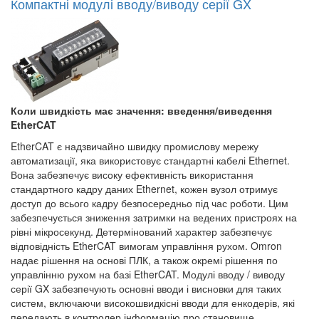
Компактні модулі вводу/виводу серії GX
Коли швидкість має значення: введення/виведення
EtherCAT
EtherCAT є надзвичайно швидку промислову мережу
автоматизації, яка використовує стандартні кабелі Ethernet.
Вона забезпечує високу ефективність використання
стандартного кадру даних Ethernet, кожен вузол отримує
доступ до всього кадру безпосередньо під час роботи. Цим
забезпечується зниження затримки на ведених пристроях на
рівні мікросекунд. Детермінований характер забезпечує
відповідність EtherCAT вимогам управління рухом. Omron
надає рішення на основі ПЛК, а також окремі рішення по
управлінню рухом на базі EtherCAT. Модулі вводу / виводу
серії GX забезпечують основні вводи і висновки для таких
систем, включаючи високошвидкісні вводи для енкодерів, які
передають в контролер інформацію про становище.