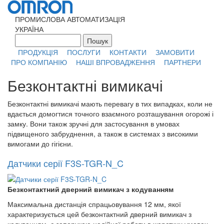
Перейти к основному содержанию
ПРОМИСЛОВА АВТОМАТИЗАЦІЯ
УКРАЇНА
Пошук
Форма поиска
ПРОДУКЦІЯ
ПОСЛУГИ
КОНТАКТИ
ЗАМОВИТИ
ПРО КОМПАНІЮ
НАШІ ВПРОВАДЖЕННЯ
ПАРТНЕРИ
Безконтактні вимикачі
Безконтактні вимикачі мають перевагу в тих випадках, коли не
вдається домогтися точного взаємного розташування огорожі і
замку. Вони також зручні для застосування в умовах
підвищеного забруднення, а також в системах з високими
вимогами до гігієни.
Датчики серії F3S-TGR-N_C
Безконтактний дверний вимикач з кодуванням
Максимальна дистанція спрацьовування 12 мм, якої
характеризується цей безконтактний дверний вимикач з