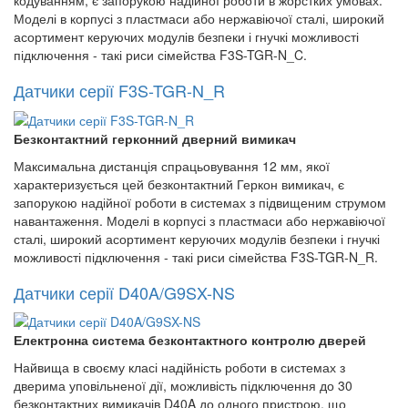
кодуванням, є запорукою надійної роботи в жорстких умовах.
Моделі в корпусі з пластмаси або нержавіючої сталі, широкий
асортимент керуючих модулів безпеки і гнучкі можливості
підключення - такі риси сімейства F3S-TGR-N_C.
Датчики серії F3S-TGR-N_R
Безконтактний герконний дверний вимикач
Максимальна дистанція спрацьовування 12 мм, якої
характеризується цей безконтактний Геркон вимикач, є
запорукою надійної роботи в системах з підвищеним струмом
навантаження. Моделі в корпусі з пластмаси або нержавіючої
сталі, широкий асортимент керуючих модулів безпеки і гнучкі
можливості підключення - такі риси сімейства F3S-TGR-N_R.
Датчики серії D40A/G9SX-NS
Електронна система безконтактного контролю дверей
Найвища в своєму класі надійність роботи в системах з
дверима уповільненої дії, можливість підключення до 30
безконтактних вимикачів D40A до одного пристрою, що