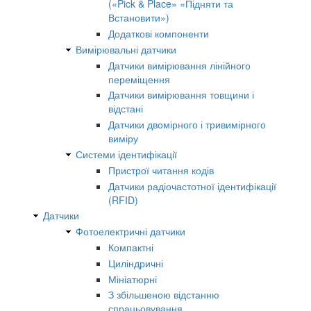
(«Pick & Place» «Підняти та
Встановити»)
Додаткові компоненти
Вимірювальні датчики
Датчики вимірювання лінійного
переміщення
Датчики вимірювання товщини і
відстані
Датчики двомірного і тривимірного
виміру
Системи ідентифікації
Пристрої читання кодів
Датчики радіочастотної ідентифікації
(RFID)
Датчики
Фотоелектричні датчики
Компактні
Циліндричні
Мініатюрні
З збільшеною відстанню
спрацьовування