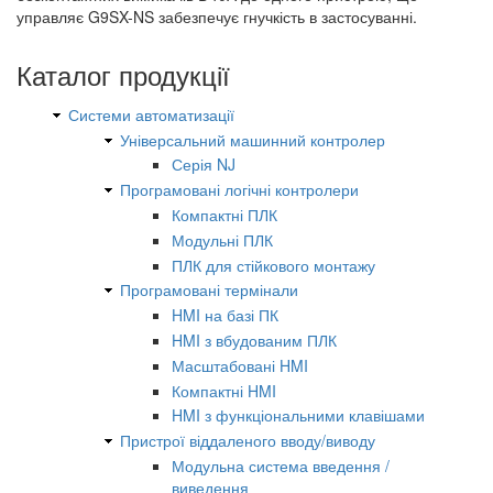
управляє G9SX-NS забезпечує гнучкість в застосуванні.
Каталог продукції
Системи автоматизації
Універсальний машинний контролер
Серія NJ
Програмовані логічні контролери
Компактні ПЛК
Модульні ПЛК
ПЛК для стійкового монтажу
Програмовані термінали
HMI на базі ПК
HMI з вбудованим ПЛК
Масштабовані HMI
Компактні HMI
HMI з функціональними клавішами
Пристрої віддаленого вводу/виводу
Модульна система введення /
виведення