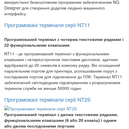
використанні безкоштовним програмним забезпеченням NQ-
Designer для створення додатків людино-машинного
інтерфейсу.
Програмовані термінали серії NT11
Програмований термінал з чотирма текстовими рядками і
22 функціональними клавішами
NT11 - це програмований термінал з функціональними
клавішами і четирехстрочном текстовим дисплеєм, здатним
відображати до 20 символів в кожному рядку. Він оснащений
паралельним портом для принтера, розташованим поруч з
послідовним портом для підключення до ПЛК. Термінал NT11
забезпечений світлодіодним підсвічуванням з розрахунковим
терміном служби не менше 50000 годин.
Програмовані термінали серії NT2S
Програмований термінал з двома текстовими рядками,
функціональними клавішами (6 або 20 клавіш) і одним
або двома послідовними портами