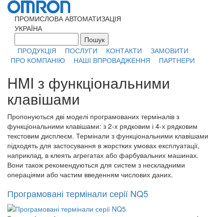
Перейти к основному содержанию
ПРОМИСЛОВА АВТОМАТИЗАЦІЯ
УКРАЇНА
Пошук
Форма поиска
ПРОДУКЦІЯ
ПОСЛУГИ
КОНТАКТИ
ЗАМОВИТИ
ПРО КОМПАНІЮ
НАШІ ВПРОВАДЖЕННЯ
ПАРТНЕРИ
HMI з функціональними
клавішами
Пропонуються дві моделі програмованих терміналів з
функціональними клавішами: з 2-х рядковим і 4-х рядковим
текстовим дисплеєм. Термінали з функціональними клавішами
підходять для застосування в жорстких умовах експлуатації,
наприклад, в клеять агрегатах або фарбувальних машинах.
Вони також рекомендуються для систем з нескладними
операціями або частим введенням числових даних.
Програмовані термінали серії NQ5