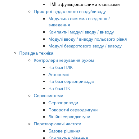
HMI з функціональними клавішами
Пристрої віддаленого вводу/виводу
Модульна система введення /
виведення
Компактні модулі вводу / виводу
Модулі вводу / виводу польового рівня
Модулі бездротового вводу / виводу
Привідна техніка
Контролери керування рухом
На базі ПЛК
Автономні
На базі сервоприводів
На базі ПК
Сервосистеми
Сервоприводи
Поворотні серводвигуни
Лінійні серводвигуни
Перетворювачі частоти
Базове рішення
Компактне рішення