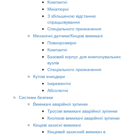
Компактні
Мініатюрні
З збільшеною відстанню
спрацьовування
Спеціального призначення
Механічні датчики/Кінцеві вимикачі
Повнорозмірні
Компактні
Базовий корпус для компонувальних
вузлів
Спеціального призначення
Кутові енкодери
Інкрементні
Абсолютні
Системи безпеки
Вимикачі аварійної зупинки
Тросові вимикачі аварійної зупинки
Кнопкові вимикачі аварійної зупинки
Кінцеві захисні вимикачі
Кінцевий захисний вимикач в