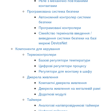
Реле з механічно пов'язаними
контактами
Програмована система безпеки
Автономний контролер системи
безпеки
Програмовані контролери
Сімейство терміналів введення /
виведення системи безпеки на базі
мережі DeviceNet
Компоненти для керування
Термоконтролери
Базові регулятори температури
Цифрові регулятори процесу
Регулятори для монтажу в шафу
Джерела живлення
Компактні джерела живлення
Джерела живлення на металевій рамі
Додаткові модулі
Таймери
Аналогові напівпровідникові таймери
Цифрові таймери