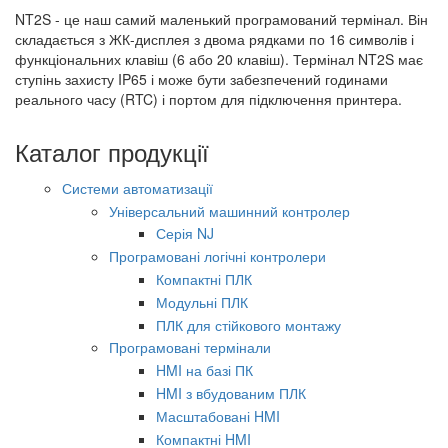
NT2S - це наш самий маленький програмований термінал. Він
складається з ЖК-дисплея з двома рядками по 16 символів і
функціональних клавіш (6 або 20 клавіш). Термінал NT2S має
ступінь захисту IP65 і може бути забезпечений годинами
реального часу (RTC) і портом для підключення принтера.
Каталог продукції
Системи автоматизації
Універсальний машинний контролер
Серія NJ
Програмовані логічні контролери
Компактні ПЛК
Модульні ПЛК
ПЛК для стійкового монтажу
Програмовані термінали
HMI на базі ПК
HMI з вбудованим ПЛК
Масштабовані HMI
Компактні HMI