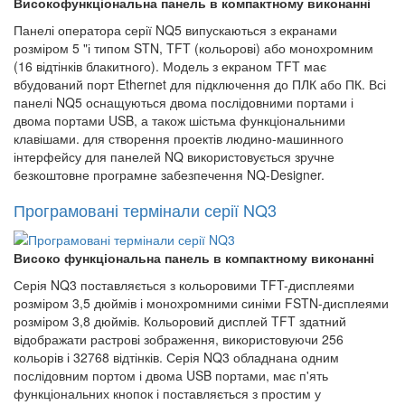
Високофункціональна панель в компактному виконанні
Панелі оператора серії NQ5 випускаються з екранами
розміром 5 "і типом STN, TFT (кольорові) або монохромним
(16 відтінків блакитного). Модель з екраном TFT має
вбудований порт Ethernet для підключення до ПЛК або ПК. Всі
панелі NQ5 оснащуються двома послідовними портами і
двома портами USB, а також шістьма функціональними
клавішами. для створення проектів людино-машинного
інтерфейсу для панелей NQ використовується зручне
безкоштовне програмне забезпечення NQ-Designer.
Програмовані термінали серії NQ3
Високо функціональна панель в компактному виконанні
Серія NQ3 поставляється з кольоровими TFT-дисплеями
розміром 3,5 дюймів і монохромними синіми FSTN-дисплеями
розміром 3,8 дюймів. Кольоровий дисплей TFT здатний
відображати растрові зображення, використовуючи 256
кольорів і 32768 відтінків. Серія NQ3 обладнана одним
послідовним портом і двома USB портами, має п'ять
функціональних кнопок і поставляється з простим у