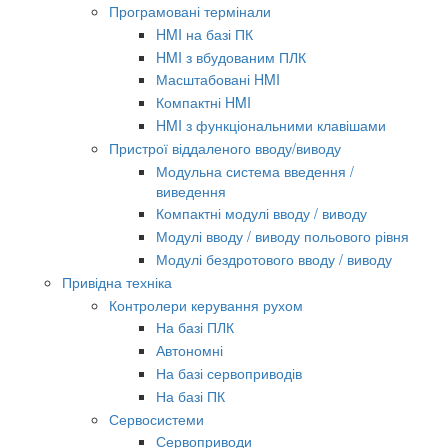
Програмовані термінали
HMI на базі ПК
HMI з вбудованим ПЛК
Масштабовані HMI
Компактні HMI
HMI з функціональними клавішами
Пристрої віддаленого вводу/виводу
Модульна система введення /
виведення
Компактні модулі вводу / виводу
Модулі вводу / виводу польового рівня
Модулі бездротового вводу / виводу
Привідна техніка
Контролери керування рухом
На базі ПЛК
Автономні
На базі сервоприводів
На базі ПК
Сервосистеми
Сервоприводи