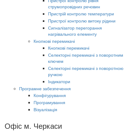
Пристрої контролю рівня
струмопровідних речовин
Пристрій контролю температури
Пристрої контролю витоку рідини
Сигналізатор перегорання
нагрівального елементу
Кнопкові перемикачі
Кнопкові перемикачі
Селекторні перемикачі з поворотним
ключем
Селекторні перемикачі з поворотною
ручкою
Індикатори
Програмне забезпечення
Конфігурування
Програмування
Візуалізація
Офіс м. Черкаси