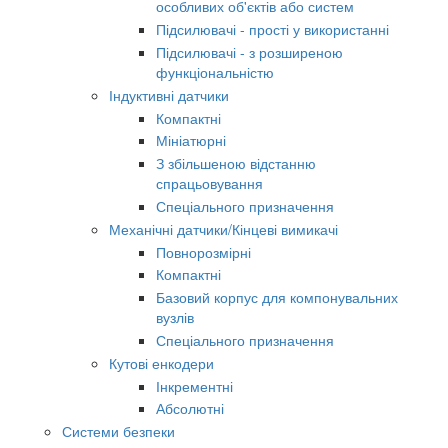
особливих об'єктів або систем
Підсилювачі - прості у використанні
Підсилювачі - з розширеною
функціональністю
Індуктивні датчики
Компактні
Мініатюрні
З збільшеною відстанню
спрацьовування
Спеціального призначення
Механічні датчики/Кінцеві вимикачі
Повнорозмірні
Компактні
Базовий корпус для компонувальних
вузлів
Спеціального призначення
Кутові енкодери
Інкрементні
Абсолютні
Системи безпеки