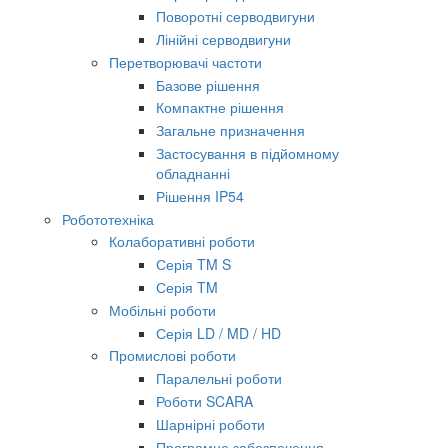
Поворотні серводвигуни
Лінійні серводвигуни
Перетворювачі частоти
Базове рішення
Компактне рішення
Загальне призначення
Застосування в підйомному
обладнанні
Рішення IP54
Робототехніка
Колаборативні роботи
Серія TM S
Серія TM
Мобільні роботи
Серія LD / MD / HD
Промислові роботи
Паралельні роботи
Роботи SCARA
Шарнірні роботи
Програмне забезпечення