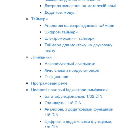
Джерела живлення на металевій рамі
Додаткові модулі
Таймери
Аналогові напівпровідникові таймери
Цифрові таймери
Електромеханічні таймери
Таймери для монтажу на друковану
плату
Лічильники
Накопичувальні лічильники
Лічильники з предустановкой
Позіционери
Програмовані реле
Цифрові панельні індикатори-вимірювачі
Багатофункціональні, 1/32 DIN
Стандартні, 1/8 DIN
Аналогові, з додатковими функціями,
1/8 DIN
Цифрові, з додатковими функціями,
1/8 DIN