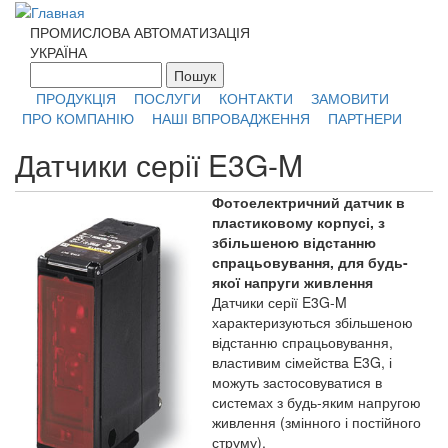
Перейти к основному содержанию
ПРОМИСЛОВА АВТОМАТИЗАЦІЯ
УКРАЇНА
Пошук
Форма поиска
ПРОДУКЦІЯ
ПОСЛУГИ
КОНТАКТИ
ЗАМОВИТИ
ПРО КОМПАНІЮ
НАШІ ВПРОВАДЖЕННЯ
ПАРТНЕРИ
Датчики серії E3G-M
Фотоелектричний датчик в
пластиковому корпусі, з
збільшеною відстанню
спрацьовування, для будь-
якої напруги живлення
Датчики серії E3G-M
характеризуються збільшеною
відстанню спрацьовування,
властивим сімейства E3G, і
можуть застосовуватися в
системах з будь-яким напругою
живлення (змінного і постійного
струму).