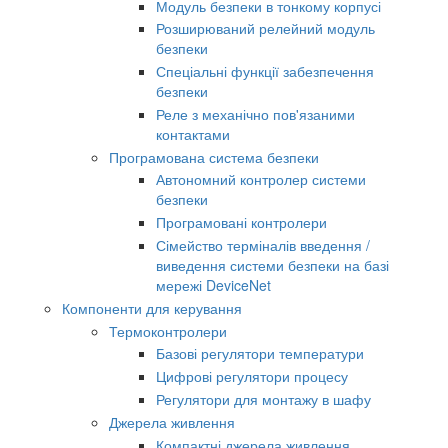
Модуль безпеки в тонкому корпусі
Розширюваний релейний модуль
безпеки
Спеціальні функції забезпечення
безпеки
Реле з механічно пов'язаними
контактами
Програмована система безпеки
Автономний контролер системи
безпеки
Програмовані контролери
Сімейство терміналів введення /
виведення системи безпеки на базі
мережі DeviceNet
Компоненти для керування
Термоконтролери
Базові регулятори температури
Цифрові регулятори процесу
Регулятори для монтажу в шафу
Джерела живлення
Компактні джерела живлення