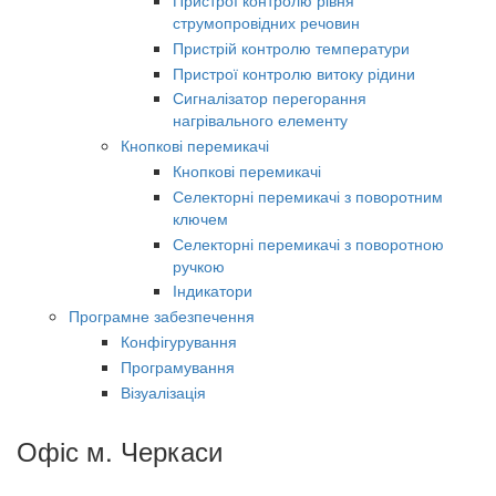
Пристрої контролю рівня
струмопровідних речовин
Пристрій контролю температури
Пристрої контролю витоку рідини
Сигналізатор перегорання
нагрівального елементу
Кнопкові перемикачі
Кнопкові перемикачі
Селекторні перемикачі з поворотним
ключем
Селекторні перемикачі з поворотною
ручкою
Індикатори
Програмне забезпечення
Конфігурування
Програмування
Візуалізація
Офіс м. Черкаси