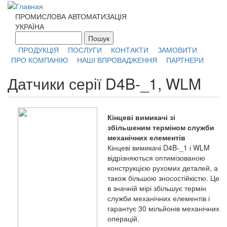
Перейти к основному содержанию
ПРОМИСЛОВА АВТОМАТИЗАЦІЯ
УКРАЇНА
Пошук
Форма поиска
ПРОДУКЦІЯ
ПОСЛУГИ
КОНТАКТИ
ЗАМОВИТИ
ПРО КОМПАНІЮ
НАШІ ВПРОВАДЖЕННЯ
ПАРТНЕРИ
Датчики серії D4B-_1, WLM
Кінцеві вимикачі зі
збільшеним терміном служби
механічних елементів
Кінцеві вимикачі D4B-_1 і WLM
відрізняються оптимізованою
конструкцією рухомих деталей, а
також більшою зносостійкістю. Це
в значній мірі збільшує термін
служби механічних елементів і
гарантує 30 мільйонів механічних
операцій.