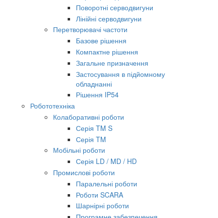
Поворотні серводвигуни
Лінійні серводвигуни
Перетворювачі частоти
Базове рішення
Компактне рішення
Загальне призначення
Застосування в підйомному
обладнанні
Рішення IP54
Робототехніка
Колаборативні роботи
Серія TM S
Серія TM
Мобільні роботи
Серія LD / MD / HD
Промислові роботи
Паралельні роботи
Роботи SCARA
Шарнірні роботи
Програмне забезпечення