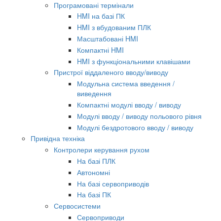
Програмовані термінали
HMI на базі ПК
HMI з вбудованим ПЛК
Масштабовані HMI
Компактні HMI
HMI з функціональними клавішами
Пристрої віддаленого вводу/виводу
Модульна система введення /
виведення
Компактні модулі вводу / виводу
Модулі вводу / виводу польового рівня
Модулі бездротового вводу / виводу
Привідна техніка
Контролери керування рухом
На базі ПЛК
Автономні
На базі сервоприводів
На базі ПК
Сервосистеми
Сервоприводи