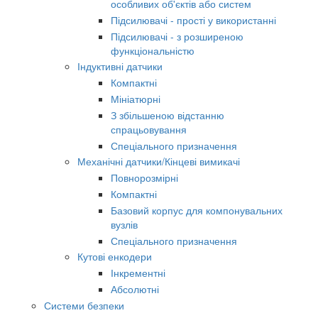
особливих об'єктів або систем
Підсилювачі - прості у використанні
Підсилювачі - з розширеною
функціональністю
Індуктивні датчики
Компактні
Мініатюрні
З збільшеною відстанню
спрацьовування
Спеціального призначення
Механічні датчики/Кінцеві вимикачі
Повнорозмірні
Компактні
Базовий корпус для компонувальних
вузлів
Спеціального призначення
Кутові енкодери
Інкрементні
Абсолютні
Системи безпеки