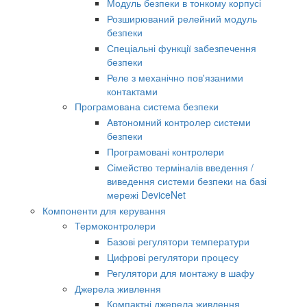
Модуль безпеки в тонкому корпусі
Розширюваний релейний модуль
безпеки
Спеціальні функції забезпечення
безпеки
Реле з механічно пов'язаними
контактами
Програмована система безпеки
Автономний контролер системи
безпеки
Програмовані контролери
Сімейство терміналів введення /
виведення системи безпеки на базі
мережі DeviceNet
Компоненти для керування
Термоконтролери
Базові регулятори температури
Цифрові регулятори процесу
Регулятори для монтажу в шафу
Джерела живлення
Компактні джерела живлення