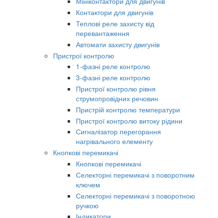
Мініконтактори для двигунів
Контактори для двигунів
Теплові реле захисту від
перевантаження
Автомати захисту двигунів
Пристрої контролю
1-фазні реле контролю
3-фазні реле контролю
Пристрої контролю рівня
струмопровідних речовин
Пристрій контролю температури
Пристрої контролю витоку рідини
Сигналізатор перегорання
нагрівального елементу
Кнопкові перемикачі
Кнопкові перемикачі
Селекторні перемикачі з поворотним
ключем
Селекторні перемикачі з поворотною
ручкою
Індикатори