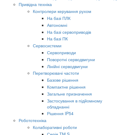
Привідна техніка
Контролери керування рухом
На базі ПЛК
Автономні
На базі сервоприводів
На базі ПК
Сервосистеми
Сервоприводи
Поворотні серводвигуни
Лінійні серводвигуни
Перетворювачі частоти
Базове рішення
Компактне рішення
Загальне призначення
Застосування в підйомному
обладнанні
Рішення IP54
Робототехніка
Колаборативні роботи
Серія TM S