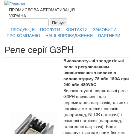
Перейти к основному содержанию
ПРОМИСЛОВА АВТОМАТИЗАЦІЯ
УКРАЇНА
Пошук
Форма поиска
ПРОДУКЦІЯ
ПОСЛУГИ
КОНТАКТИ
ЗАМОВИТИ
ПРО КОМПАНІЮ
НАШІ ВПРОВАДЖЕННЯ
ПАРТНЕРИ
Реле серії G3PH
Високопотужні твердотільні
реле з регулюванням
навантаження з високою
силою струму 75 або 150A при
240 або 480VAC
Високопотужні твердотільні реле
G3PH призначені для
перемикання нагрівачів, таких як
нагрівачі металевих сплавів
(наприклад, NI-CR нагрівачі) і
лампові нагрівачі (наприклад,
галогенові нагрівачі). Вони
оснащуються замінним блоком