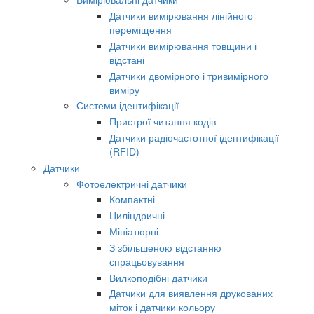
Датчики вимірювання лінійного
переміщення
Датчики вимірювання товщини і
відстані
Датчики двомірного і тривимірного
виміру
Системи ідентифікації
Пристрої читання кодів
Датчики радіочастотної ідентифікації
(RFID)
Датчики
Фотоелектричні датчики
Компактні
Циліндричні
Мініатюрні
З збільшеною відстанню
спрацьовування
Вилкоподібні датчики
Датчики для виявлення друкованих
міток і датчики кольору