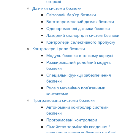
огорожі
Датчики системи безпеки
Світловий бар'єр безпеки
Багатопроменевий датчик безпеки
Однопроменеві датчики безпеки
Лазерний сканер для систем безпеки
Контролери селективного пропуску
Контролери і реле безпеки
Модуль безпеки в тонкому корпусі
Розширюваний релейний модуль
безпеки
Спеціальні функції забезпечення
безпеки
Реле з механічно пов'язаними
контактами
Програмована система безпеки
Автономний контролер системи
безпеки
Програмовані контролери
Сімейство терміналів введення /
виведення системи безпеки на базі