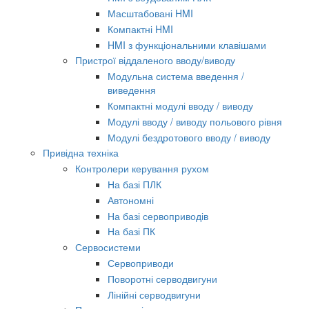
Масштабовані HMI
Компактні HMI
HMI з функціональними клавішами
Пристрої віддаленого вводу/виводу
Модульна система введення /
виведення
Компактні модулі вводу / виводу
Модулі вводу / виводу польового рівня
Модулі бездротового вводу / виводу
Привідна техніка
Контролери керування рухом
На базі ПЛК
Автономні
На базі сервоприводів
На базі ПК
Сервосистеми
Сервоприводи
Поворотні серводвигуни
Лінійні серводвигуни