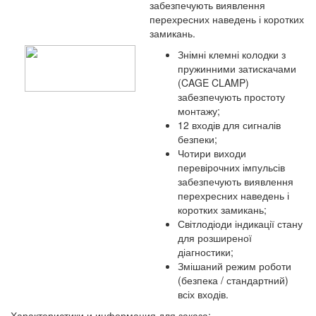
забезпечують виявлення
перехресних наведень і коротких
замикань.
Знімні клемні колодки з
пружинними затискачами
(CAGE CLAMP)
забезпечують простоту
монтажу;
12 входів для сигналів
безпеки;
Чотири виходи
перевірочних імпульсів
забезпечують виявлення
перехресних наведень і
коротких замикань;
Світлодіоди індикації стану
для розширеної
діагностики;
Змішаний режим роботи
(безпека / стандартний)
всіх входів.
Характеристики и информация для заказа: