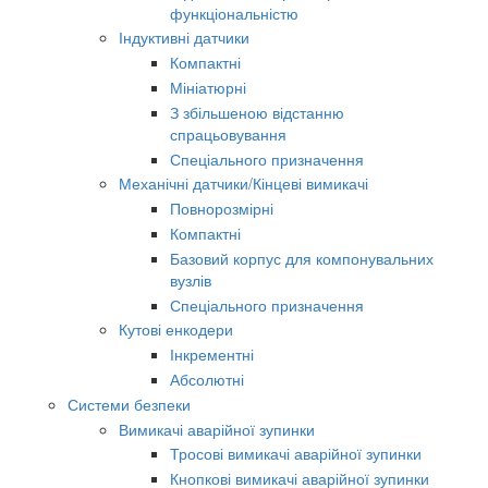
функціональністю
Індуктивні датчики
Компактні
Мініатюрні
З збільшеною відстанню
спрацьовування
Спеціального призначення
Механічні датчики/Кінцеві вимикачі
Повнорозмірні
Компактні
Базовий корпус для компонувальних
вузлів
Спеціального призначення
Кутові енкодери
Інкрементні
Абсолютні
Системи безпеки
Вимикачі аварійної зупинки
Тросові вимикачі аварійної зупинки
Кнопкові вимикачі аварійної зупинки