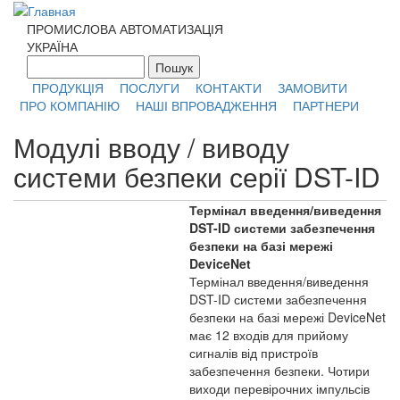
Перейти к основному содержанию
ПРОМИСЛОВА АВТОМАТИЗАЦІЯ
УКРАЇНА
Пошук
Форма поиска
ПРОДУКЦІЯ
ПОСЛУГИ
КОНТАКТИ
ЗАМОВИТИ
ПРО КОМПАНІЮ
НАШІ ВПРОВАДЖЕННЯ
ПАРТНЕРИ
Модулі вводу / виводу
системи безпеки серії DST-ID
Термінал введення/виведення
DST-ID системи забезпечення
безпеки на базі мережі
DeviceNet
Термінал введення/виведення
DST-ID системи забезпечення
безпеки на базі мережі DeviceNet
має 12 входів для прийому
сигналів від пристроїв
забезпечення безпеки. Чотири
виходи перевірочних імпульсів