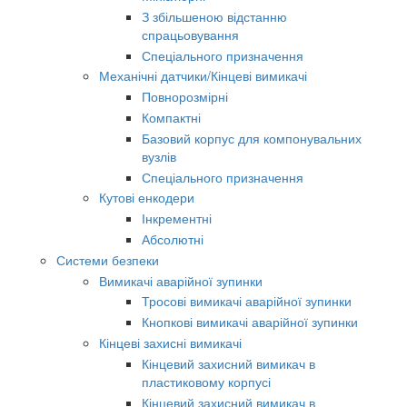
З збільшеною відстанню
спрацьовування
Спеціального призначення
Механічні датчики/Кінцеві вимикачі
Повнорозмірні
Компактні
Базовий корпус для компонувальних
вузлів
Спеціального призначення
Кутові енкодери
Інкрементні
Абсолютні
Системи безпеки
Вимикачі аварійної зупинки
Тросові вимикачі аварійної зупинки
Кнопкові вимикачі аварійної зупинки
Кінцеві захисні вимикачі
Кінцевий захисний вимикач в
пластиковому корпусі
Кінцевий захисний вимикач в