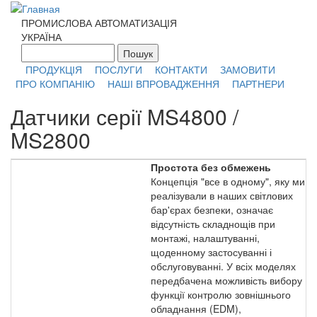
Перейти к основному содержанию
ПРОМИСЛОВА АВТОМАТИЗАЦІЯ
УКРАЇНА
Пошук
Форма поиска
ПРОДУКЦІЯ
ПОСЛУГИ
КОНТАКТИ
ЗАМОВИТИ
ПРО КОМПАНІЮ
НАШІ ВПРОВАДЖЕННЯ
ПАРТНЕРИ
Датчики серії MS4800 /
MS2800
Простота без обмежень
Концепція "все в одному", яку ми
реалізували в наших світлових
бар'єрах безпеки, означає
відсутність складнощів при
монтажі, налаштуванні,
щоденному застосуванні і
обслуговуванні. У всіх моделях
передбачена можливість вибору
функції контролю зовнішнього
обладнання (EDM),