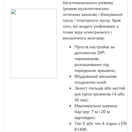
багатоканального режиму
(режим мультиплексних
оптичних каналів) і блокування
пуску / повторного пуску. Крім
того, всі моделі уніфіковані з
точки зору електричного і
механічного монтажу.
Проста настройка за
допомогою DIP-
перемикачів,
розташованих під
передньою кришкою;
Вбудований механізм
поєднання осей;
Захист пальців або кистей
рук (крок променів 14 або
30 мм);
Максимальна ширина
бар'єру: 7 м і 20 м
відповідно;
Тип 2 або тип 4 згідно з EN
61496;