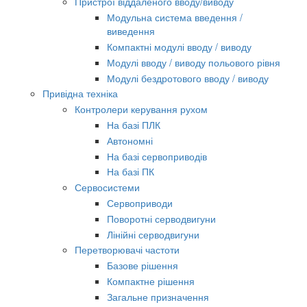
Пристрої віддаленого вводу/виводу
Модульна система введення /
виведення
Компактні модулі вводу / виводу
Модулі вводу / виводу польового рівня
Модулі бездротового вводу / виводу
Привідна техніка
Контролери керування рухом
На базі ПЛК
Автономні
На базі сервоприводів
На базі ПК
Сервосистеми
Сервоприводи
Поворотні серводвигуни
Лінійні серводвигуни
Перетворювачі частоти
Базове рішення
Компактне рішення
Загальне призначення