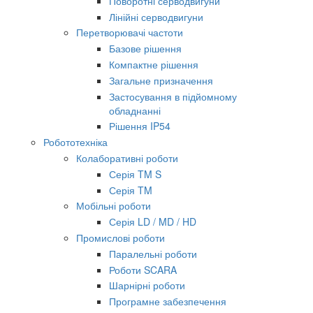
Поворотні серводвигуни
Лінійні серводвигуни
Перетворювачі частоти
Базове рішення
Компактне рішення
Загальне призначення
Застосування в підйомному
обладнанні
Рішення IP54
Робототехніка
Колаборативні роботи
Серія TM S
Серія TM
Мобільні роботи
Серія LD / MD / HD
Промислові роботи
Паралельні роботи
Роботи SCARA
Шарнірні роботи
Програмне забезпечення