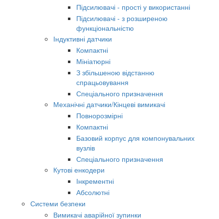
Підсилювачі - прості у використанні
Підсилювачі - з розширеною
функціональністю
Індуктивні датчики
Компактні
Мініатюрні
З збільшеною відстанню
спрацьовування
Спеціального призначення
Механічні датчики/Кінцеві вимикачі
Повнорозмірні
Компактні
Базовий корпус для компонувальних
вузлів
Спеціального призначення
Кутові енкодери
Інкрементні
Абсолютні
Системи безпеки
Вимикачі аварійної зупинки