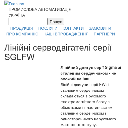
Перейти к основному содержанию
ПРОМИСЛОВА АВТОМАТИЗАЦІЯ
УКРАЇНА
Пошук
Форма поиска
ПРОДУКЦІЯ
ПОСЛУГИ
КОНТАКТИ
ЗАМОВИТИ
ПРО КОМПАНІЮ
НАШІ ВПРОВАДЖЕННЯ
ПАРТНЕРИ
Лінійні серводвігателі серії
SGLFW
Лінійний двигун серії Sigma зі
сталевим сердечником - не
схожий на інші
Лінійні двигуни серії FW зі
сталевим сердечником
складаються з рухомого
електромагнітного блоку з
обмотками і пластинчастим
сталевим сердечником і
одностороннього нерухомого
магнітного контуру.