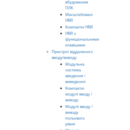
вбудованим
ПЛК
Масштабовані
HMI
Компактні HMI
HMI з
функціональними
клавішами
Пристрої віддаленого
вводу/виводу
Модульна
система
введення /
виведення
Компактні
модулі вводу /
виводу
Модулі вводу /
виводу
польового
рівня