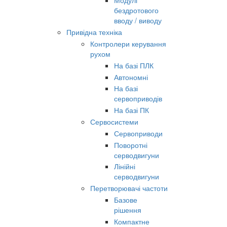
Модулі
бездротового
вводу / виводу
Привідна техніка
Контролери керування
рухом
На базі ПЛК
Автономні
На базі
сервоприводів
На базі ПК
Сервосистеми
Сервоприводи
Поворотні
серводвигуни
Лінійні
серводвигуни
Перетворювачі частоти
Базове
рішення
Компактне