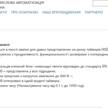
ИСЛОВА АВТОМАТИЗАЦІЯ
Пошук
Фор
ЇНА
ИТИ
ПРО КОМПАНІЮ
НАШІ ВПРОВАДЖЕННЯ
ПАРТНЕРИ
панелі
ся в якості заміни для давно представлених на ринку таймерів H3D
умісна з продуктивності, функціональності і розмірами з попередн
альців клемний блок і невипадні гвинти відповідно до стандарту EN
В = представлена у всіх підродини;
ка-трикутник з напругою живлення до 440 В ~;
 В інтегровані в одній моделі таймера;
азон часу (Налаштування часу від 0,1 с до 1200 год).