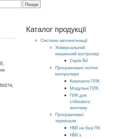
ма поиска
Каталог продукції
Системи автоматизації
Універсальний
машинний контролер
Серія NJ
E.
Програмовані логічні
ьою
контролери
Компактні ПЛК
 50274;
Модульні ПЛК
ПЛК для
стійкового
монтажу
Програмовані
термінали
HMI на базі ПК
HMI з