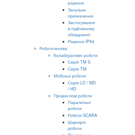
рішення
Загальне
призначення
Застосування
в підйомному
обладнанні
Рішення IP54
Робототехніка
Колаборативні роботи
Серія TM S
Серія TM
Мобільні роботи
Серія LD / MD
/ HD
Промислові роботи
Паралельні
роботи
Роботи SCARA
Шарнірні
роботи
Програмне