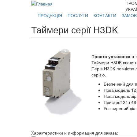
Перейти к основному содержанию
ПРОМ
УКРА
ПРОДУКЦІЯ
ПОСЛУГИ
КОНТАКТИ
ЗАМОВ
Таймери серії H3DK
Проста установка в 
Таймери H3DK вводять
Серія H3DK повністю с
серією.
Безпечний для п
Нова модель 12 
Нова модель зір
Пристрої 24 і 48
Розширений діап
Характеристики и информация для заказа: