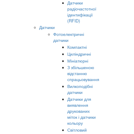
Датчики
радіочастотної
ідентифікації
(RFID)
Датчики
Фотоелектричні
датчики
Компактні
Циліндричні
Мініатюрні
З збільшеною
відстанню
спрацьовування
Вилкоподібні
датчики
Датчики для
виявлення
друкованих
міток і датчики
кольору
Світловий