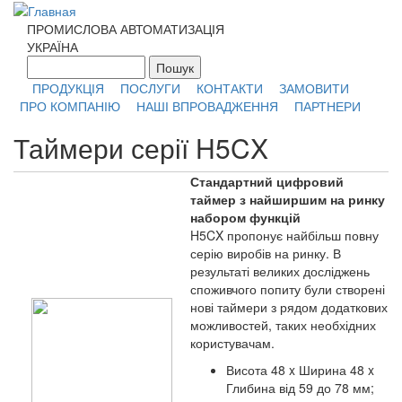
Перейти к основному содержанию
ПРОМИСЛОВА АВТОМАТИЗАЦІЯ
УКРАЇНА
Пошук
Форма поиска
ПРОДУКЦІЯ
ПОСЛУГИ
КОНТАКТИ
ЗАМОВИТИ
ПРО КОМПАНІЮ
НАШІ ВПРОВАДЖЕННЯ
ПАРТНЕРИ
Таймери серії H5CX
Стандартний цифровий
таймер з найширшим на ринку
набором функцій
H5CX пропонує найбільш повну
серію виробів на ринку. В
результаті великих досліджень
споживчого попиту були створені
нові таймери з рядом додаткових
можливостей, таких необхідних
користувачам.
Висота 48 x Ширина 48 x
Глибина від 59 до 78 мм;