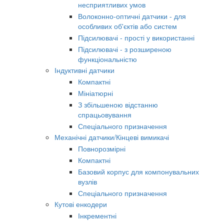
несприятливих умов
Волоконно-оптичні датчики - для
особливих об'єктів або систем
Підсилювачі - прості у використанні
Підсилювачі - з розширеною
функціональністю
Індуктивні датчики
Компактні
Мініатюрні
З збільшеною відстанню
спрацьовування
Спеціального призначення
Механічні датчики/Кінцеві вимикачі
Повнорозмірні
Компактні
Базовий корпус для компонувальних
вузлів
Спеціального призначення
Кутові енкодери
Інкрементні