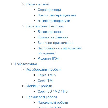
Сервосистеми
Сервоприводи
Поворотні серводвигуни
Лінійні серводвигуни
Перетворювачі частоти
Базове рішення
Компактне рішення
Загальне призначення
Застосування в підйомному
обладнанні
Рішення IP54
Робототехніка
Колаборативні роботи
Серія TM S
Серія TM
Мобільні роботи
Серія LD / MD / HD
Промислові роботи
Паралельні роботи
Роботи SCARA