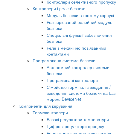
Контролери селективного пропуску
Контролери і реле безпеки
Модуль безпеки в тонкому корпусі
Розширюваний релейний модуль
безпеки
Спеціальні функції забезпечення
безпеки
Реле з механічно пов'язаними
контактами
Програмована система безпеки
Автономний контролер системи
безпеки
Програмовані контролери
Сімейство терміналів введення /
виведення системи безпеки на базі
мережі DeviceNet
Компоненти для керування
Термоконтролери
Базові регулятори температури
Цифрові регулятори процесу
Регулятори для монтажу в шафу