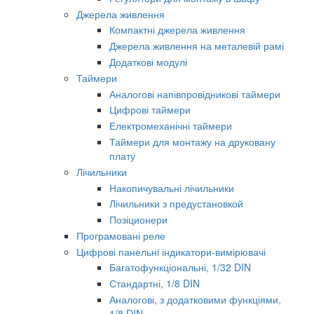
Джерела живлення
Компактні джерела живлення
Джерела живлення на металевій рамі
Додаткові модулі
Таймери
Аналогові напівпровідникові таймери
Цифрові таймери
Електромеханічні таймери
Таймери для монтажу на друковану
плату
Лічильники
Накопичувальні лічильники
Лічильники з предустановкой
Позіционери
Програмовані реле
Цифрові панельні індикатори-вимірювачі
Багатофункціональні, 1/32 DIN
Стандартні, 1/8 DIN
Аналогові, з додатковими функціями,
1/8 DIN