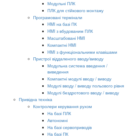
Модульні ПЛК
ПЛК для стійкового монтажу
Програмовані термінали
HMI на базі ПК
HMI з вбудованим ПЛК
Масштабовані HMI
Компактні HMI
HMI з функціональними клавішами
Пристрої віддаленого вводу/виводу
Модульна система введення /
виведення
Компактні модулі вводу / виводу
Модулі вводу / виводу польового рівня
Модулі бездротового вводу / виводу
Привідна техніка
Контролери керування рухом
На базі ПЛК
Автономні
На базі сервоприводів
На базі ПК